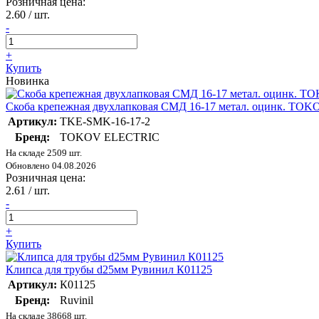
Розничная цена:
2.60
/ шт.
-
+
Купить
Новинка
Скоба крепежная двухлапковая СМД 16-17 метал. оцинк. T
Артикул:
TKE-SMK-16-17-2
Бренд:
TOKOV ELECTRIC
На складе 2509 шт.
Обновлено 04.08.2026
Розничная цена:
2.61
/ шт.
-
+
Купить
Клипса для трубы d25мм Рувинил К01125
Артикул:
К01125
Бренд:
Ruvinil
На складе 38668 шт.