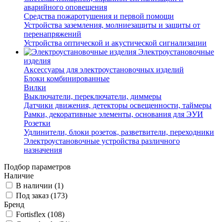
аварийного оповещения
Средства пожаротушения и первой помощи
Устройства заземления, молниезащиты и защиты от
перенапряжений
Устройства оптической и акустической сигнализации
Электроустановочные
изделия
Аксессуары для электроустановочных изделий
Блоки комбинированные
Вилки
Выключатели, переключатели, диммеры
Датчики движения, детекторы освещенности, таймеры
Рамки, декоративные элементы, основания для ЭУИ
Розетки
Удлинители, блоки розеток, разветвители, переходники
Электроустановочные устройства различного
назначения
Подбор параметров
Наличие
В наличии (
1
)
Под заказ (
173
)
Бренд
Fortisflex (
108
)