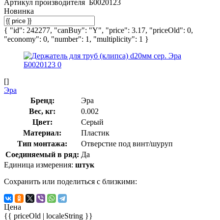
Артикул производителя
Б0020123
Новинка
{ "id": 242277, "canBuy": "Y", "price": 3.17, "priceOld": 0,
"economy": 0, "number": 1, "multiplicity": 1 }
[]
Эра
Бренд:
Эра
Вес, кг:
0.002
Цвет:
Серый
Материал:
Пластик
Тип монтажа:
Отверстие под винт/шуруп
Соединяемый в ряд:
Да
Единица измерения:
штук
Сохранить или поделиться с близкими:
Цена
{{ priceOld | localeString }}