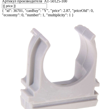
Артикул производителя
АТ-50125-100
{ "id": 36701, "canBuy": "Y", "price": 2.87, "priceOld": 0,
"economy": 0, "number": 1, "multiplicity": 1 }