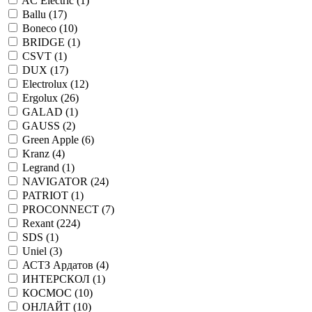
AC Electric (
1
)
Ballu (
17
)
Boneco (
10
)
BRIDGE (
1
)
CSVT (
1
)
DUX (
17
)
Electrolux (
12
)
Ergolux (
26
)
GALAD (
1
)
GAUSS (
2
)
Green Apple (
6
)
Kranz (
4
)
Legrand (
1
)
NAVIGATOR (
24
)
PATRIOT (
1
)
PROCONNECT (
7
)
Rexant (
224
)
SDS (
1
)
Uniel (
3
)
АСТЗ Ардатов (
4
)
ИНТЕРСКОЛ (
1
)
КОСМОС (
10
)
ОНЛАЙТ (
10
)