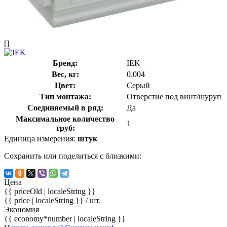
[]
Бренд:
IEK
Вес, кг:
0.004
Цвет:
Серый
Тип монтажа:
Отверстие под винт/шуруп
Соединяемый в ряд:
Да
Максимальное количество
1
труб:
Единица измерения:
штук
Сохранить или поделиться с близкими:
Цена
{{ priceOld | localeString }}
{{ price | localeString }}
/ шт.
Экономия
{{ economy*number | localeString }}