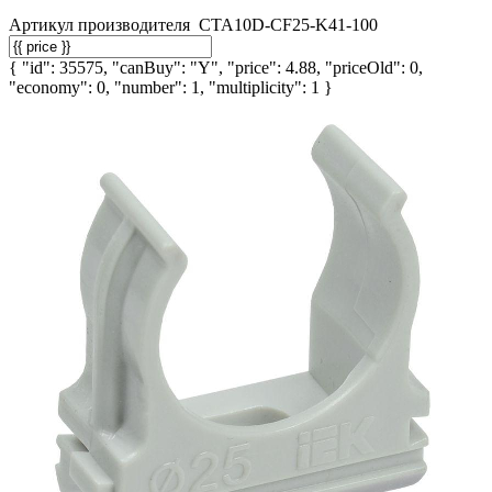
Артикул производителя
CTA10D-CF25-K41-100
{ "id": 35575, "canBuy": "Y", "price": 4.88, "priceOld": 0,
"economy": 0, "number": 1, "multiplicity": 1 }