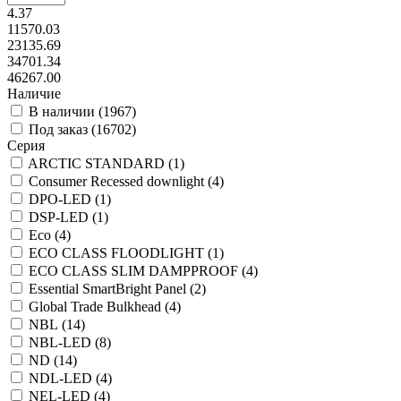
4.37
11570.03
23135.69
34701.34
46267.00
Наличие
В наличии (
1967
)
Под заказ (
16702
)
Серия
ARCTIC STANDARD (
1
)
Consumer Recessed downlight (
4
)
DPO-LED (
1
)
DSP-LED (
1
)
Eco (
4
)
ECO CLASS FLOODLIGHT (
1
)
ECO CLASS SLIM DAMPPROOF (
4
)
Essential SmartBright Panel (
2
)
Global Trade Bulkhead (
4
)
NBL (
14
)
NBL-LED (
8
)
ND (
14
)
NDL-LED (
4
)
NEL-LED (
4
)