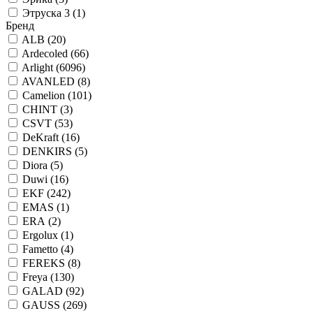
Этруска 3 (
1
)
Бренд
ALB (
20
)
Ardecoled (
66
)
Arlight (
6096
)
AVANLED (
8
)
Camelion (
101
)
CHINT (
3
)
CSVT (
53
)
DeKraft (
16
)
DENKIRS (
5
)
Diora (
5
)
Duwi (
16
)
EKF (
242
)
EMAS (
1
)
ERA (
2
)
Ergolux (
1
)
Fametto (
4
)
FEREKS (
8
)
Freya (
130
)
GALAD (
92
)
GAUSS (
269
)