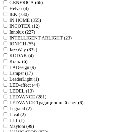
GENERICA (
66
)
Helvar (
4
)
IEK (
730
)
IN HOME (
855
)
INCOTEX (
12
)
Innolux (
227
)
INTELLIGENT ARLIGHT (
23
)
IONICH (
55
)
JazzWay (
832
)
KODAK (
4
)
Kranz (
6
)
LADesign (
9
)
Lamper (
17
)
LeaderLight (
1
)
LED-effect (
44
)
LEDEL (
13
)
LEDVANCE (
281
)
LEDVANCE Традиционный свет (
6
)
Legrand (
2
)
Lival (
2
)
LLT (
1
)
Maytoni (
99
)