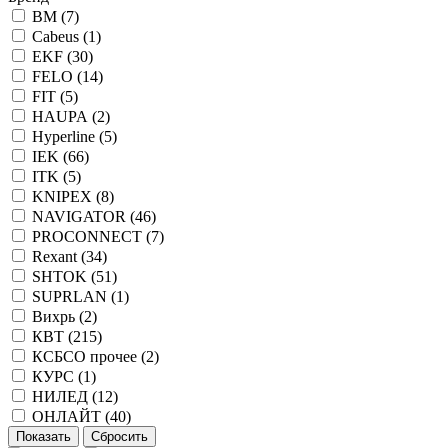
BM (
7
)
Cabeus (
1
)
EKF (
30
)
FELO (
14
)
FIT (
5
)
HAUPA (
2
)
Hyperline (
5
)
IEK (
66
)
ITK (
5
)
KNIPEX (
8
)
NAVIGATOR (
46
)
PROCONNECT (
7
)
Rexant (
34
)
SHTOK (
51
)
SUPRLAN (
1
)
Вихрь (
2
)
КВТ (
215
)
КСБСО прочее (
2
)
КУРС (
1
)
НИЛЕД (
12
)
ОНЛАЙТ (
40
)