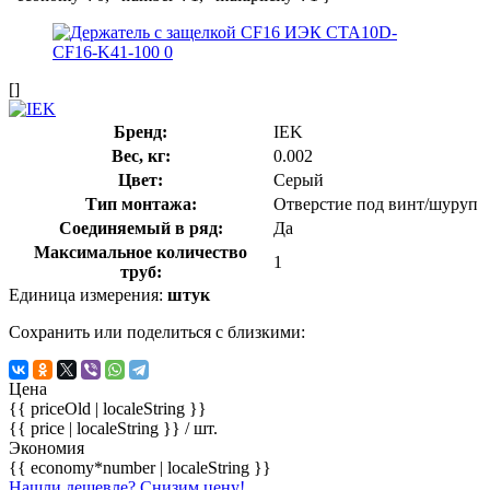
[]
Бренд:
IEK
Вес, кг:
0.002
Цвет:
Серый
Тип монтажа:
Отверстие под винт/шуруп
Соединяемый в ряд:
Да
Максимальное количество
1
труб:
Единица измерения:
штук
Сохранить или поделиться с близкими:
Цена
{{ priceOld | localeString }}
{{ price | localeString }}
/ шт.
Экономия
{{ economy*number | localeString }}
Нашли дешевле? Снизим цену!