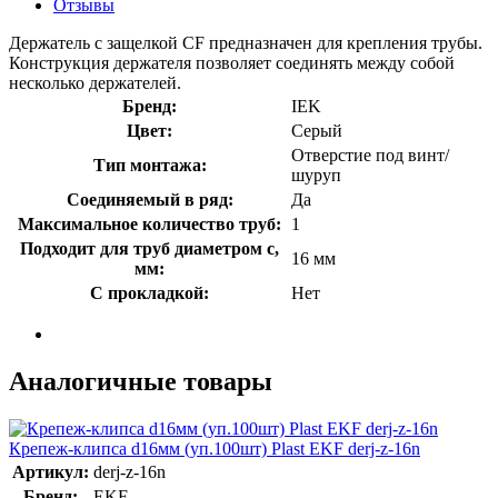
Отзывы
Держатель с защелкой CF предназначен для крепления трубы.
Конструкция держателя позволяет соединять между собой
несколько держателей.
Бренд:
IEK
Цвет:
Серый
Отверстие под винт/
Тип монтажа:
шуруп
Соединяемый в ряд:
Да
Максимальное количество труб:
1
Подходит для труб диаметром с,
16 мм
мм:
С прокладкой:
Нет
Аналогичные товары
Крепеж-клипса d16мм (уп.100шт) Plast EKF derj-z-16n
Артикул:
derj-z-16n
Бренд:
EKF