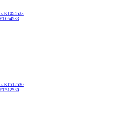
 ET054533
 ET512530