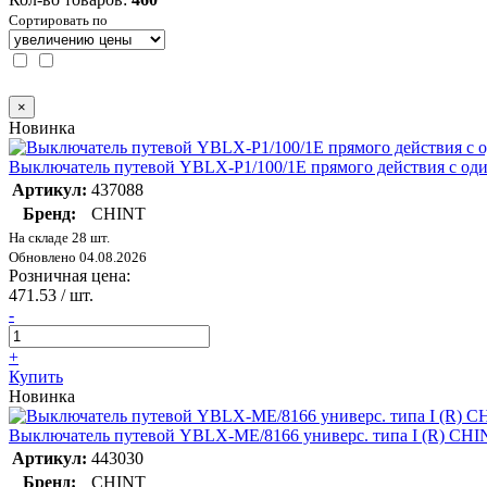
Сортировать по
×
Новинка
Выключатель путевой YBLX-P1/100/1E прямого действия с од
Артикул:
437088
Бренд:
CHINT
На складе 28 шт.
Обновлено 04.08.2026
Розничная цена:
471.53
/ шт.
-
+
Купить
Новинка
Выключатель путевой YBLX-ME/8166 универс. типа I (R) CHI
Артикул:
443030
Бренд:
CHINT