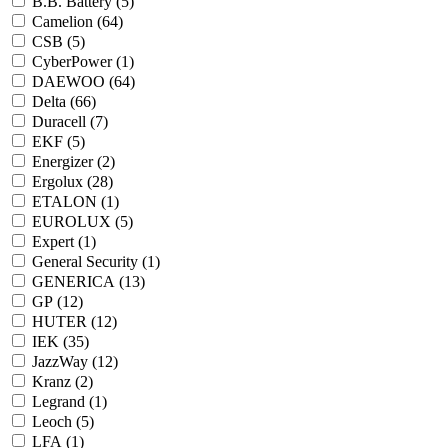
B.B. Battery (
5
)
Camelion (
64
)
CSB (
5
)
CyberPower (
1
)
DAEWOO (
64
)
Delta (
66
)
Duracell (
7
)
EKF (
5
)
Energizer (
2
)
Ergolux (
28
)
ETALON (
1
)
EUROLUX (
5
)
Expert (
1
)
General Security (
1
)
GENERICA (
13
)
GP (
12
)
HUTER (
12
)
IEK (
35
)
JazzWay (
12
)
Kranz (
2
)
Legrand (
1
)
Leoch (
5
)
LFA (
1
)