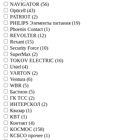
NAVIGATOR (
56
)
Opticell (
43
)
PATRIOT (
2
)
PHILIPS Элементы питания (
19
)
Phoenix Contact (
1
)
REVOLTER (
12
)
Rexant (
15
)
Security Force (
10
)
SuperMax (
2
)
TOKOV ELECTRIC (
16
)
Uniel (
4
)
VARTON (
2
)
Ventura (
6
)
WBR (
5
)
Бастион (
5
)
ГК ТСС (
2
)
ИНТЕРСКОЛ (
2
)
Квазар (
1
)
КВТ (
1
)
Контакт (
4
)
КОСМОС (
158
)
КСБСО прочее (
1
)