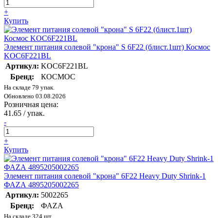
+
Купить
Элемент питания солевой "крона" S 6F22 (блист.1шт) Космос
KOC6F221BL
Артикул:
KOC6F221BL
Бренд:
КОСМОС
На складе 79 упак.
Обновлено 03.08.2026
Розничная цена:
41.65
/ упак.
-
+
Купить
Элемент питания солевой "крона" 6F22 Heavy Duty Shrink-1
ФАZА 4895205002265
Артикул:
5002265
Бренд:
ФАZA
На складе 324 шт.