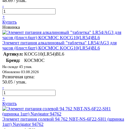
48.69
/ упак.
-
+
Купить
Новинка
Элемент питания алкалиновый "таблетка" LR54/AG3 для
часов (блист.6шт) КОСМОС KOCG10(LR54)BL6
Артикул:
KOCG10(LR54)BL6
Бренд:
КОСМОС
На складе 45 упак.
Обновлено 03.08.2026
Розничная цена:
50.05
/ упак.
-
+
Купить
Элемент питания солевой 94 762 NBT-NS-6F22-SH1 (шринка
1шт) Navigator 94762