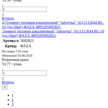
53.39
/ упак.
-
+
Купить
Элемент питания алкалиновый "таблетка" AG13 LR44 BL-10
(уп.10шт) ФАZА 4895205002821
Артикул:
5002821
Бренд:
ФАZA
На складе 116 упак.
Обновлено 03.08.2026
Розничная цена:
53.77
/ упак.
-
+
Купить
×
1
2
3