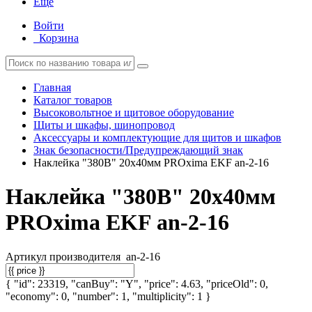
Еще
Войти
Корзина
Главная
Каталог товаров
Высоковольтное и щитовое оборудование
Щиты и шкафы, шинопровод
Аксессуары и комплектующие для щитов и шкафов
Знак безопасности/Предупреждающий знак
Наклейка "380В" 20х40мм PROxima EKF an-2-16
Наклейка "380В" 20х40мм
PROxima EKF an-2-16
Артикул производителя
an-2-16
{ "id": 23319, "canBuy": "Y", "price": 4.63, "priceOld": 0,
"economy": 0, "number": 1, "multiplicity": 1 }