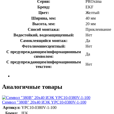
Серия:
PROxima
Бренд:
EKF
Цвет:
Желтый
Ширина, мм:
40 мм
Высота, мм:
20 мм
Способ монтажа:
Приклеивание
Водостойкий, водозащищенный:
Нет
Самоклеящийся монтаж:
Да
Фотолюминесцентный:
Нет
С предупреждающим/информационным
Да
символом:
С предупреждающим/информационным
Нет
текстом:
Аналогичные товары
Символ "380В" 20х40 ИЭК YPC10-0380V-1-100
Артикул:
YPC10-0380V-1-100
Бренд:
IEK