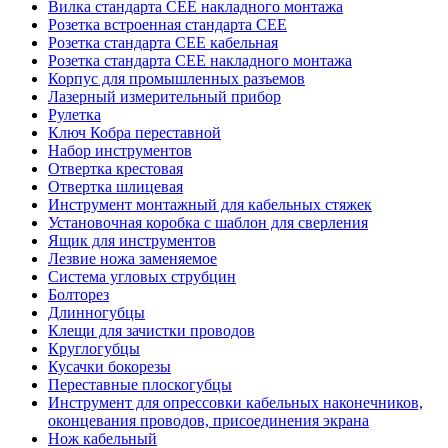
Вилка стандарта CEE накладного монтажа
Розетка встроенная стандарта CEE
Розетка стандарта СЕЕ кабельная
Розетка стандарта СЕЕ накладного монтажа
Корпус для промышленных разъемов
Лазерный измерительный прибор
Рулетка
Ключ Кобра переставной
Набор инструментов
Отвертка крестовая
Отвертка шлицевая
Инструмент монтажный для кабельных стяжек
Установочная коробка с шаблон для сверления
Ящик для инструментов
Лезвие ножа заменяемое
Система угловых струбцин
Болторез
Длинногубцы
Клещи для зачистки проводов
Круглогубцы
Кусачки бокорезы
Переставные плоскогубцы
Инструмент для опрессовки кабельных наконечников,
оконцевания проводов, присоединения экрана
Нож кабельный