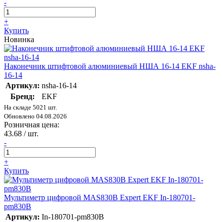
-
+
Купить
Новинка
Наконечник штифтовой алюминиевый НША 16-14 EKF nsha-
16-14
Артикул:
nsha-16-14
Бренд:
EKF
На складе 5021 шт.
Обновлено 04.08.2026
Розничная цена:
43.68
/ шт.
-
+
Купить
Мультиметр цифровой MAS830B Expert EKF In-180701-
pm830B
Артикул:
In-180701-pm830B