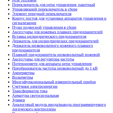
Реле тепловое
Переключатель для цепи управления, пакетный
Управляющий переключатель в сборе
Элемент передний переключателя
Корпус постов для установки аппаратов управления и
сигнализации
Пульт подвесной управления в сборе
Аксессуары для ножевых плавких предохранителей
Вставка цилиндрического предохранителя
Держатель для цилиндрических предохранителей
Держатель низковольтного ножевого плавкого
предохранителя
Плавкий предохранитель низковольтный ножевой
Аксессуары для регулятора частоты
Потенциометр для аппарата цепи управления
Преобразователь частоты низковольтный до 1 кВ
Амперметры
Вольтметры
Многофункциональный измерительный прибор
Счетчики электроэнергии
Трансформатор тока
Арматура светосигнальная
Зуммер
Аналоговый модуль ввода/вывода программируемого
логического контроллера