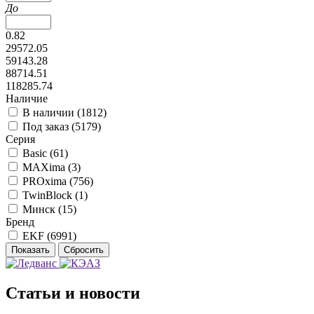
До
0.82
29572.05
59143.28
88714.51
118285.74
Наличие
В наличии (
1812
)
Под заказ (
5179
)
Серия
Basic (
61
)
MAXima (
3
)
PROxima (
756
)
TwinBlock (
1
)
Минск (
15
)
Бренд
EKF (
6991
)
Статьи и новости