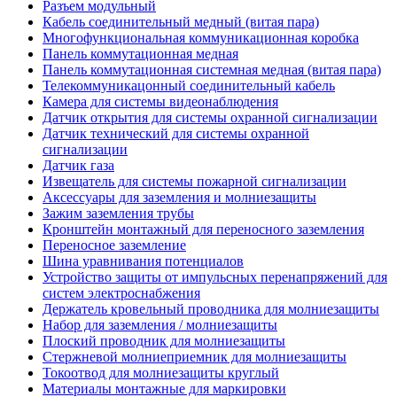
Разъем модульный
Кабель соединительный медный (витая пара)
Многофункциональная коммуникационная коробка
Панель коммутационная медная
Панель коммутационная системная медная (витая пара)
Телекоммуникацонный соединительный кабель
Камера для системы видеонаблюдения
Датчик открытия для системы охранной сигнализации
Датчик технический для системы охранной
сигнализации
Датчик газа
Извещатель для системы пожарной сигнализации
Аксессуары для заземления и молниезащиты
Зажим заземления трубы
Кронштейн монтажный для переносного заземления
Переносное заземление
Шина уравнивания потенциалов
Устройство защиты от импульсных перенапряжений для
систем электроснабжения
Держатель кровельный проводника для молниезащиты
Набор для заземления / молниезащиты
Плоский проводник для молниезащиты
Стержневой молниеприемник для молниезащиты
Токоотвод для молниезащиты круглый
Материалы монтажные для маркировки