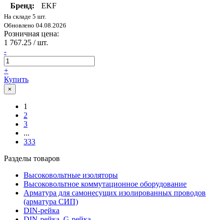
Бренд:
EKF
На складе 5 шт.
Обновлено 04.08.2026
Розничная цена:
1 767.25
/ шт.
-
+
Купить
×
1
2
3
...
333
Разделы товаров
Высоковольтные изоляторы
Высоковольтное коммутационное оборудование
Арматура для самонесущих изолированных проводов
(арматура СИП)
DIN-рейка
DIN-рейка, G-рейка