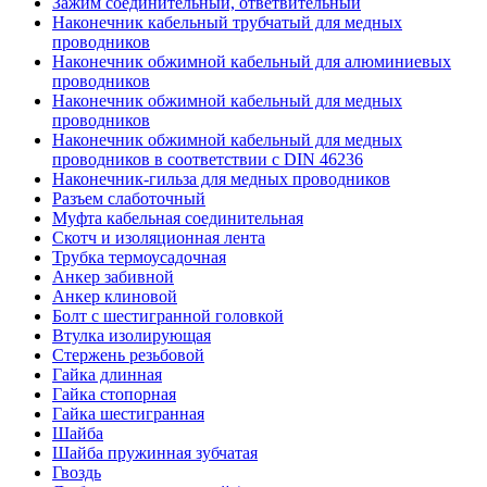
Зажим соединительный, ответвительный
Наконечник кабельный трубчатый для медных
проводников
Наконечник обжимной кабельный для алюминиевых
проводников
Наконечник обжимной кабельный для медных
проводников
Наконечник обжимной кабельный для медных
проводников в соответствии с DIN 46236
Наконечник-гильза для медных проводников
Разъем слаботочный
Муфта кабельная соединительная
Скотч и изоляционная лента
Трубка термоусадочная
Анкер забивной
Анкер клиновой
Болт с шестигранной головкой
Втулка изолирующая
Стержень резьбовой
Гайка длинная
Гайка стопорная
Гайка шестигранная
Шайба
Шайба пружинная зубчатая
Гвоздь