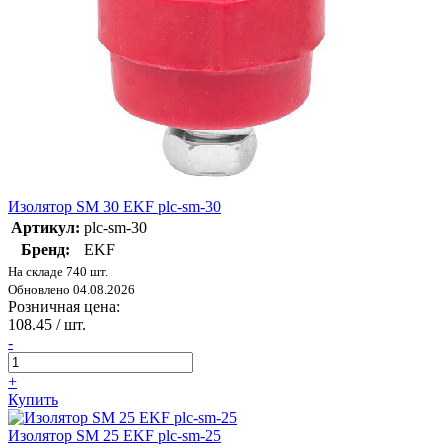
Изолятор SM 30 EKF plc-sm-30
Артикул:
plc-sm-30
Бренд:
EKF
На складе 740 шт.
Обновлено 04.08.2026
Розничная цена:
108.45
/ шт.
-
+
Купить
Изолятор SM 25 EKF plc-sm-25