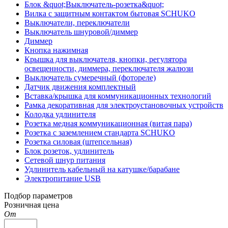
Блок &quot;Выключатель-розетка&quot;
Вилка с защитным контактом бытовая SCHUKO
Выключатели, переключатели
Выключатель шнуровой/диммер
Диммер
Кнопка нажимная
Крышка для выключателя, кнопки, регулятора
освещенности, диммера, переключателя жалюзи
Выключатель сумеречный (фотореле)
Датчик движения комплектный
Вставка/крышка для коммуникационных технологий
Рамка декоративная для электроустановочных устройств
Колодка удлинителя
Розетка медная коммуникационная (витая пара)
Розетка с заземлением стандарта SCHUKO
Розетка силовая (штепсельная)
Блок розеток, удлинитель
Сетевой шнур питания
Удлинитель кабельный на катушке/барабане
Электропитание USB
Подбор параметров
Розничная цена
От