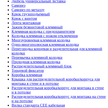
Дюбель универсальный /вставка
Саморез
Саморез по металлу
Крюк грузоподъемный
Крюк с винтом
Лента монтажная
Зажим безвинтовой клеммный
Клеммная колодка с предохранителем
Колодка клеммная с ножом отключения
Многоуровневая клеммная колодка
Одно-многополюсная клеммная колодка
Перегородка концевая и разделительная для клеммной
колодки
Перемычка клеммной колодки
Проходная клеммная колодка
Распределительный клеммный блок
Торцевой фиксатор
Коробка клеммная
Крышка для распределительной коробки/корпуса для
монтажа в стене и в потолке
Распределительная коробка/корпус для монтажа в стене
и в потолке
Распределительная коробка/корпус для монтажа на стене
и на потолке
Вилка стандарта CEE кабельная