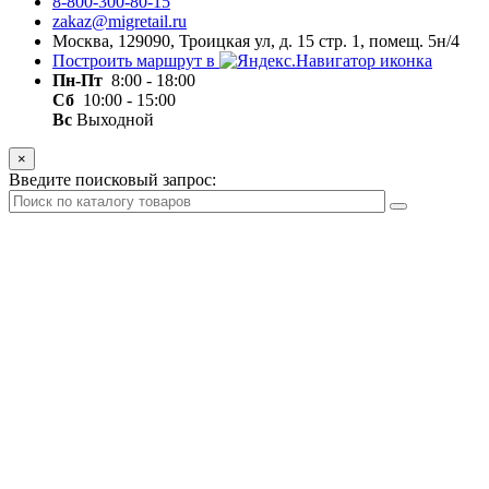
8-800-300-80-15
zakaz@migretail.ru
Москва, 129090, Троицкая ул, д. 15 стр. 1, помещ. 5н/4
Построить маршрут в
Пн-Пт
8:00 - 18:00
Сб
10:00 - 15:00
Вс
Выходной
×
Введите поисковый запрос: