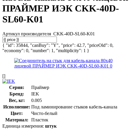
ПРАЙМЕР ИЭК CKK-40D-
SL60-K01
Артикул производителя
CKK-40D-SL60-K01
{ "id": 35844, "canBuy": "Y", "price": 42.7, "priceOld": 0,
"economy": 0, "number": 1, "multiplicity": 1 }
[]
Серия:
Праймер
Бренд:
IEK
Вес, кг:
0.005
Исполнение:
Под ламинирование стыков кабель-канала
Цвет:
Чисто-белый
Материал:
Пластик
Единица измерения:
штук