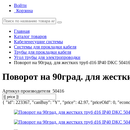
Войти
Корзина
Главная
Каталог товаров
Кабеленесущие системы
Системы для прокладки кабеля
Трубы для прокладки кабеля
Угол трубы для электропроводки
Поворот на 90град. для жестких труб d16 IP40 DKC 5041
Поворот на 90град. для жестк
Артикул производителя
50416
{ "id": 223367, "canBuy": "Y", "price": 42.97, "priceOld": 0, "econo