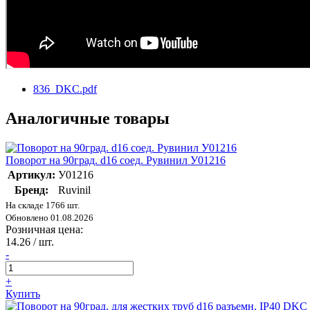
836_DKC.pdf
Аналогичные товары
Поворот на 90град. d16 соед. Рувинил У01216
Артикул:
У01216
Бренд:
Ruvinil
На складе 1766 шт.
Обновлено 01.08.2026
Розничная цена:
14.26
/ шт.
-
+
Купить