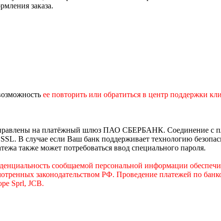
рмления заказа.
 возможность
е
е
повторить или обратиться в центр поддержки клие
направлены на платёжный шлюз ПАО СБЕРБАНК. Соединение с п
L. В случае если Ваш банк поддерживает технологию безопасно
латежа также может потребоваться ввод специального пароля.
иденциальность сообщаемой персональной информации обеспеч
мотренных законодательством РФ. Проведение платежей по банко
pe Sprl, JCB.