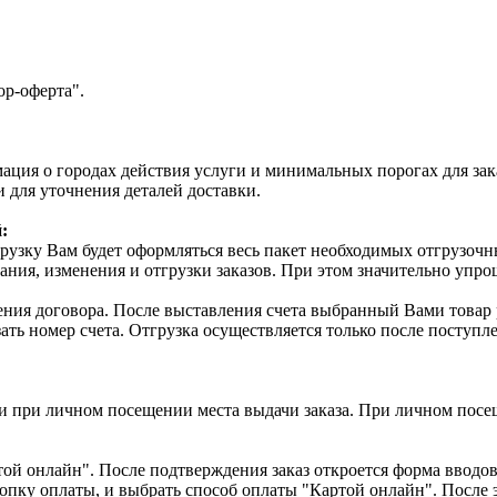
ор-оферта".
ция о городах действия услуги и минимальных порогах для зак
ми для уточнения деталей доставки.
:
грузку Вам будет оформляться весь пакет необходимых отгрузо
ия, изменения и отгрузки заказов. При этом значительно упрощ
ения договора. После выставления счета выбранный Вами товар 
азать номер счета. Отгрузка осуществляется только после посту
 и при личном посещении места выдачи заказа. При личном пос
той онлайн". После подтверждения заказ откроется форма вводов
нопку оплаты, и выбрать способ оплаты "Картой онлайн". После 