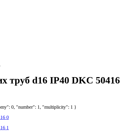
6
их труб d16 IP40 DKC 50416
my": 0, "number": 1, "multiplicity": 1 }