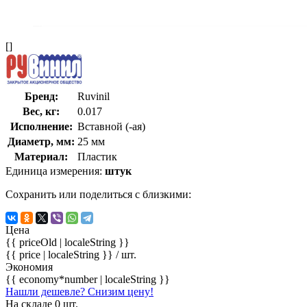
[]
Бренд:
Ruvinil
Вес, кг:
0.017
Исполнение:
Вставной (-ая)
Диаметр, мм:
25 мм
Материал:
Пластик
Единица измерения:
штук
Сохранить или поделиться с близкими:
Цена
{{ priceOld | localeString }}
{{ price | localeString }}
/ шт.
Экономия
{{ economy*number | localeString }}
Нашли дешевле? Снизим цену!
На складе 0 шт.