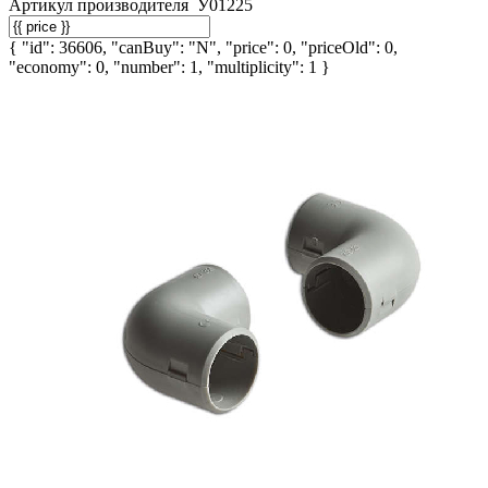
Артикул производителя
У01225
{ "id": 36606, "canBuy": "N", "price": 0, "priceOld": 0,
"economy": 0, "number": 1, "multiplicity": 1 }