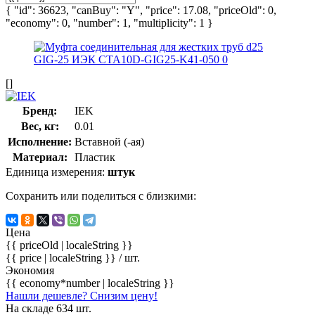
{ "id": 36623, "canBuy": "Y", "price": 17.08, "priceOld": 0,
"economy": 0, "number": 1, "multiplicity": 1 }
[]
Бренд:
IEK
Вес, кг:
0.01
Исполнение:
Вставной (-ая)
Материал:
Пластик
Единица измерения:
штук
Сохранить или поделиться с близкими:
Цена
{{ priceOld | localeString }}
{{ price | localeString }}
/ шт.
Экономия
{{ economy*number | localeString }}
Нашли дешевле? Снизим цену!
На складе 634 шт.