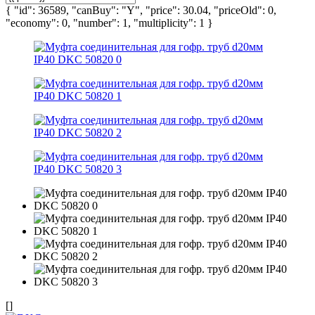
{ "id": 36589, "canBuy": "Y", "price": 30.04, "priceOld": 0,
"economy": 0, "number": 1, "multiplicity": 1 }
[]