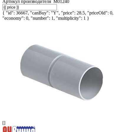
Артикул производителя
М01240
{ "id": 36667, "canBuy": "Y", "price": 28.5, "priceOld": 0,
"economy": 0, "number": 1, "multiplicity": 1 }
[]