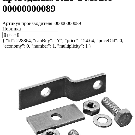
00000000089
Артикул производителя
00000000089
Новинка
{ "id": 228864, "canBuy": "Y", "price": 154.64, "priceOld": 0,
"economy": 0, "number": 1, "multiplicity": 1 }