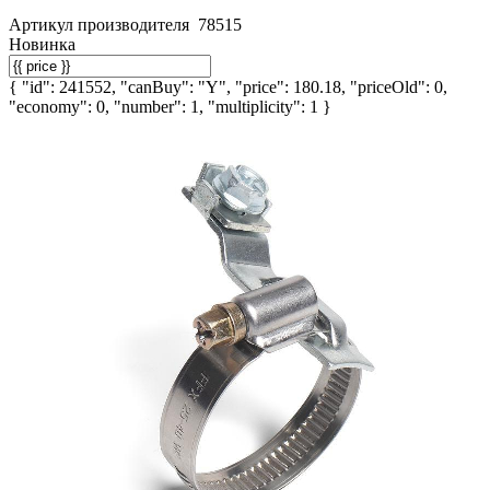
Артикул производителя
78515
Новинка
{ "id": 241552, "canBuy": "Y", "price": 180.18, "priceOld": 0,
"economy": 0, "number": 1, "multiplicity": 1 }