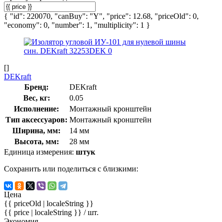
{ "id": 220070, "canBuy": "Y", "price": 12.68, "priceOld": 0,
"economy": 0, "number": 1, "multiplicity": 1 }
[]
DEKraft
Бренд:
DEKraft
Вес, кг:
0.05
Исполнение:
Монтажный кронштейн
Тип аксессуаров:
Монтажный кронштейн
Ширина, мм:
14 мм
Высота, мм:
28 мм
Единица измерения:
штук
Сохранить или поделиться с близкими:
Цена
{{ priceOld | localeString }}
{{ price | localeString }}
/ шт.
Экономия