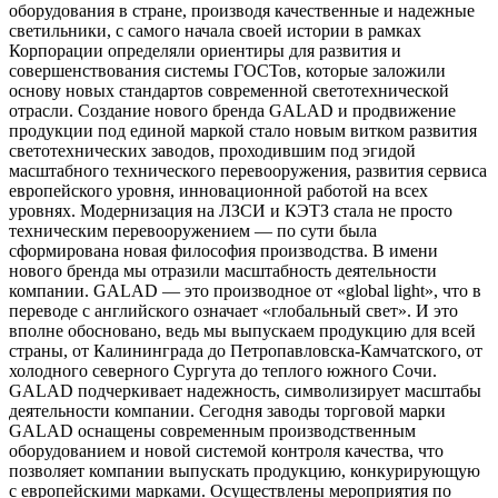
оборудования в стране, производя качественные и надежные
светильники, с самого начала своей истории в рамках
Корпорации определяли ориентиры для развития и
совершенствования системы ГОСТов, которые заложили
основу новых стандартов современной светотехнической
отрасли. Создание нового бренда GALAD и продвижение
продукции под единой маркой стало новым витком развития
светотехнических заводов, проходившим под эгидой
масштабного технического перевооружения, развития сервиса
европейского уровня, инновационной работой на всех
уровнях. Модернизация на ЛЗСИ и КЭТЗ стала не просто
техническим перевооружением — по сути была
сформирована новая философия производства. В имени
нового бренда мы отразили масштабность деятельности
компании. GALAD — это производное от «global light», что в
переводе с английского означает «глобальный свет». И это
вполне обосновано, ведь мы выпускаем продукцию для всей
страны, от Калининграда до Петропавловска-Камчатского, от
холодного северного Сургута до теплого южного Сочи.
GALAD подчеркивает надежность, символизирует масштабы
деятельности компании. Сегодня заводы торговой марки
GALAD оснащены современным производственным
оборудованием и новой системой контроля качества, что
позволяет компании выпускать продукцию, конкурирующую
с европейскими марками. Осуществлены мероприятия по