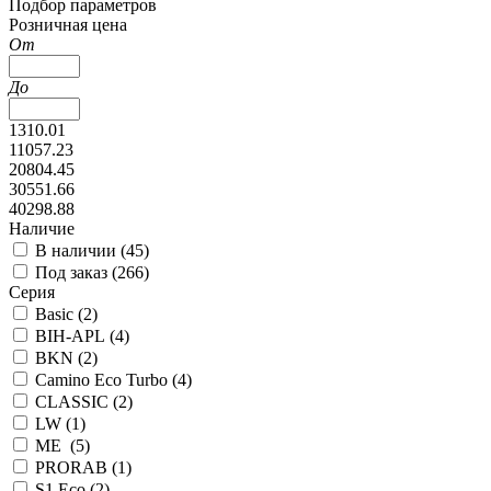
Подбор параметров
Розничная цена
От
До
1310.01
11057.23
20804.45
30551.66
40298.88
Наличие
В наличии (
45
)
Под заказ (
266
)
Серия
Basic (
2
)
BIH-APL (
4
)
BKN (
2
)
Camino Eco Turbo (
4
)
CLASSIC (
2
)
LW (
1
)
ME (
5
)
PRORAB (
1
)
S1 Eco (
2
)