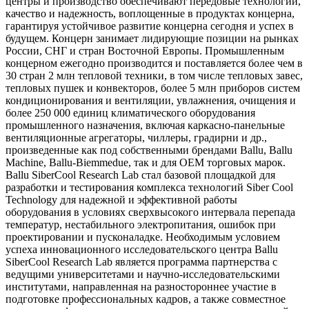
центры и производство обеспечивают передовые технологии,
качество и надежность, воплощенные в продуктах концерна,
гарантируя устойчивое развитие концерна сегодня и успех в
будущем. Концерн занимает лидирующие позиции на рынках
России, СНГ и стран Восточной Европы. Промышленным
концерном ежегодно производится и поставляется более чем в
30 стран 2 млн тепловой техники, в том числе тепловых завес,
тепловых пушек и конвекторов, более 5 млн приборов систем
кондиционирования и вентиляции, увлажнения, очищения и
более 250 000 единиц климатического оборудования
промышленного назначения, включая каркасно-панельные
вентиляционные агрегаторы, чиллеры, градирни и др.,
произведенные как под собственными брендами Ballu, Ballu
Machine, Ballu-Biemmedue, так и для OEM торговых марок.
Ballu SiberCool Research Lab стал базовой площадкой для
разработки и тестирования комплекса технологий Siber Cool
Technology для надежной и эффективной работы
оборудования в условиях сверхвысокого интервала перепада
температур, нестабильного электропитания, ошибок при
проектировании и пусконаладке. Необходимым условием
успеха инновационного исследовательского центра Ballu
SiberCool Research Lab является программа партнерства с
ведущими университетами и научно-исследовательскими
институтами, направленная на разностороннее участие в
подготовке профессиональных кадров, а также совместное